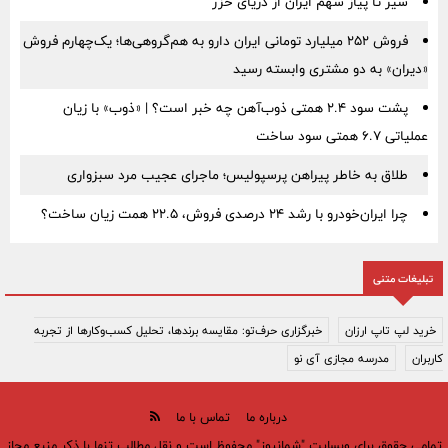
سیر تا پیاز سهم ایران از دریای خزر
فروش ۲۵۲ میلیارد تومانی ایران دارو به هم‌گروهی‌ها؛ یک‌چهارم فروش
«دیران» به دو مشتری وابسته رسید
پشت سود ۲.۴ همتی ذوب‌آهن چه خبر است؟ | «ذوب» با زیان
عملیاتی ۶.۷ همتی سود ساخت
طلاق به خاطر پیراهن پرسپولیس؛ ماجرای عجیب مرد سبزواری
چرا ایران‌خودرو با رشد ۲۴ درصدی فروش، ۲۲.۵ همت زیان ساخت؟
تبلیغات متنی
خرید لپ تاپ ارزان
خبرگزاری حرف‌تو: مقایسه برندها، تحلیل کسب‌وکارها از تجربه
کاربران
مدرسه مجازی آی نو
درباره ما
تماس با ما
تمامی حقوق برای وبسایت "شمانیوز" محفوظ است و نقل مطالب تنها با ذکر منبع مجاز