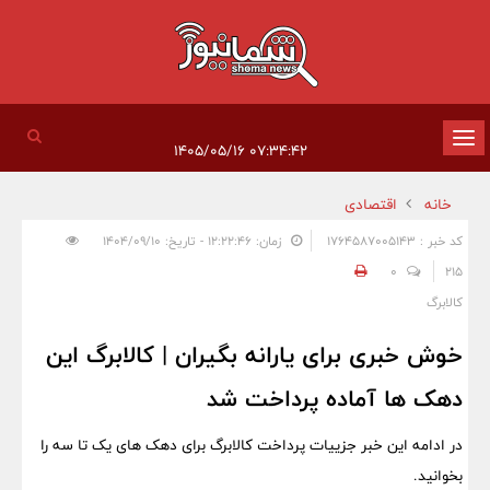
تغییر
۰۷:۳۴:۴۲ ۱۴۰۵/۰۵/۱۶
وضعیت
خانه
اقتصادی
ناوبری
کد خبر : 1764587005143
زمان: ۱۲:۲۲:۴۶ - تاریخ: ۱۴۰۴/۰۹/۱۰
0
215
کالابرگ
خوش خبری برای یارانه بگیران | کالابرگ این
دهک ها آماده پرداخت شد
در ادامه این خبر جزییات پرداخت کالابرگ برای دهک های یک تا سه را
بخوانید.