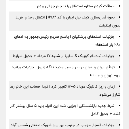
حماقت کردم ستاره استقلال را تا جام جهانی بردم
نحوه فعال‌سازی کیف پول ایران با کد *98# | انتقال وجه و خرید
بدون اینترنت
جزئیات استعفای پزشکیان | پاسخ صریح رئیس‌جمهور به ادعای
«۲۸ بار استعفا»
جزئیات ثبت‌نام کوییک S سایپا از شنبه ۱۷ مرداد + جدول شرایط
توافق ایران و عمان بر سر مسیر جدید تنگه هرمز | جزئیات بیانیه
مهم تهران و مسقط
زمان واریز کالابرگ مرداد ۱۴۰۵ تغییر کرد | فردا حساب این خانوارها
شارژ می‌شود
شرط جدید بازنشستگی اجرایی شد؛ این افراد باید ۵ سال بیشتر کار
کنند + جدول کامل
جزئیات انفجار مهیب در جنوب تهران و شهرک صنعتی شمس آباد