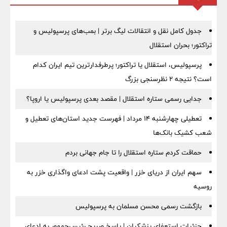
جدول کامل نقل و انتقالات لیگ برتر | بمب‌های پرسپولیس و
تراکتور؛ بحران استقلال
پرسپولیس، استقلال یا تراکتور؛ پرطرفدارترین تیم ایران کدام
است؟ نتیجه ۲ نظرسنجی بزرگ
جدایی رسمی ستاره استقلال | مقصد بعدی پرسپولیس یا اروپا؟
تعطیلی چهارشنبه ۱۴ مرداد | فهرست جدید استان‌های تعطیل و
شعب کشیک بانک‌ها
حماقت کردم ستاره استقلال را تا جام جهانی بردم
سهم ایران از دریای خزر | واقعیت پشت ادعای واگذاری خزر به
روسیه
بازگشت رسمی محسن مسلمان به پرسپولیس
جزئیات استعفای پزشکیان | پاسخ صریح رئیس‌جمهور به ادعای