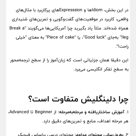
در این بخش، Idiomها و Expresssionهای پرکاربرد با مثال‌های
واقعی، کاربرد در موقعیت‌های گفت‌وگویی و تمرین‌های شنیداری
همراه شده‌اند. مثلاً یاد بگیرید چرا آمریکایی‌ها می‌گویند “Break a
leg!” به‌جای “Good luck”، یا “Piece of cake” به معنای “خیلی
راحت!”.
این دقیقا همان جزئیاتی است که زبان‌آموز را از سطح ترجمه‌محور
به سطح تفکر انگلیسی می‌برد.
چرا دلینگلیش متفاوت است؟
1.
آموزش ساختاریافته و مرحله‌به‌مرحله:
از Beginner تا Advanced،
هر مرحله اهداف، منابع و تمرین‌های دقیق دارد.
2.
به‌روزرسانی محتوای مداوم:
محتوای درسی براساس فیدبک