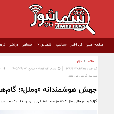
صفحه اصلی
کل اخبار
سیاسی
اقتصادی
اجتماعی
ورزشی
فره
خانه
بازار
کد خبر : 1782627891875
زمان: ۰۹:۵۲:۵۲ - تاریخ: ۱۴۰۵/۰۴/۰۷
136
شمانیوز گزارش می دهد؛
جهش هوشمندانه «وملل»؛ گام‌های
گزارش‌های مالی سال ۱۴۰۴ مؤسسه اعتباری ملل، روایتگر یک «جراحی موفقیت‌آمیز» در ساختار مالی این بانک است.