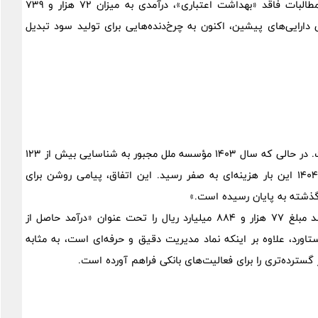
تسهیلات مربوطه، ملل توانست علاوه بر پاک‌سازی ترازنامه از مطالبات فاقد «بهداشت اعتباری»، درآمدی به میزان 72 هزار و 739
دارایی‌های پیشین، اکنون به چرخ‌دنده‌هایی برای تولید سود تبدیل
یکی از نقاط قوت کارنامه 1404، مدیریت هوشمندانه هزینه‌هاست. در حالی که سال 1403 مؤسسه ملل مجبور به شناسایی بیش از 123
هزار میلیارد ریال هزینه مطالبات مشکوک‌الوصول بود، در سال 1404 این بار هزینه‌ای به صفر رسید. این اتفاق، پیامی روشن برای
 گذشته به پایان رسیده است.»
فراتر از آن، مدیریت مؤسسه با اتخاذ تدابیر اصلاحی، موفق شد مبلغ 77 هزار و 884 میلیارد ریال را تحت عنوان «درآمد حاصل از
ورد، علاوه بر اینکه نماد مدیریت دقیق و حرفه‌ای است، به مثابه
سترده‌تری را برای فعالیت‌های بانکی فراهم آورده است.