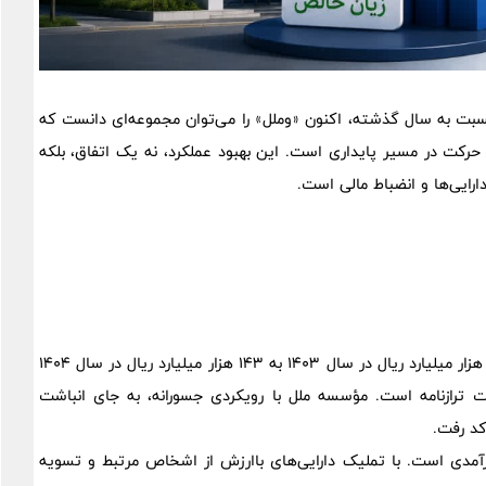
 زیان خالص نسبت به سال گذشته، اکنون «وملل» را می‌توان مجموعه‌ای دانست که
و حرکت در مسیر پایداری است. این بهبود عملکرد، نه یک اتفاق، بلکه
رایی‌ها و انضباط مالی است.
تحول 53 درصدی در کاهش زیان خالص (که عدد زیان را از 302 هزار میلیارد ریال در سال 1403 به 143 هزار میلیارد ریال در سال 1404
ت ترازنامه است. مؤسسه ملل با رویکردی جسورانه، به جای انباشت
کد رفت.
درآمدی است. با تملیک دارایی‌های باارزش از اشخاص مرتبط و تسویه