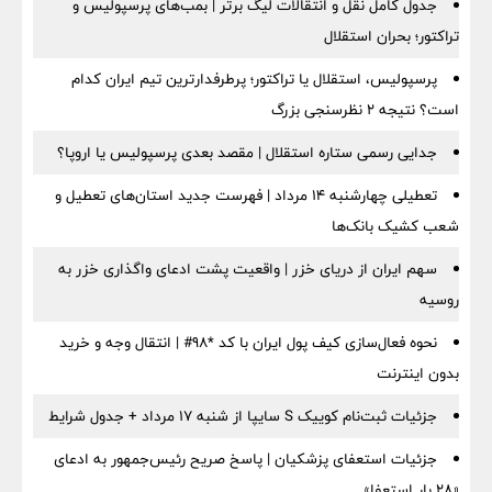
جدول کامل نقل و انتقالات لیگ برتر | بمب‌های پرسپولیس و
تراکتور؛ بحران استقلال
پرسپولیس، استقلال یا تراکتور؛ پرطرفدارترین تیم ایران کدام
است؟ نتیجه ۲ نظرسنجی بزرگ
جدایی رسمی ستاره استقلال | مقصد بعدی پرسپولیس یا اروپا؟
تعطیلی چهارشنبه ۱۴ مرداد | فهرست جدید استان‌های تعطیل و
شعب کشیک بانک‌ها
سهم ایران از دریای خزر | واقعیت پشت ادعای واگذاری خزر به
روسیه
نحوه فعال‌سازی کیف پول ایران با کد *98# | انتقال وجه و خرید
بدون اینترنت
جزئیات ثبت‌نام کوییک S سایپا از شنبه ۱۷ مرداد + جدول شرایط
جزئیات استعفای پزشکیان | پاسخ صریح رئیس‌جمهور به ادعای
«۲۸ بار استعفا»