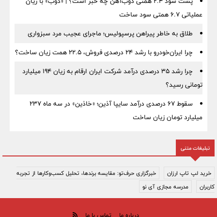
پشت سود ۲.۴ همتی ذوب‌آهن چه خبر است؟ | «ذوب» با زیان
عملیاتی ۶.۷ همتی سود ساخت
طلاق به خاطر پیراهن پرسپولیس؛ ماجرای عجیب مرد سبزواری
چرا ایران‌خودرو با رشد ۲۴ درصدی فروش، ۲۲.۵ همت زیان ساخت؟
چرا رشد ۳۵ درصدی درآمد شرکت ایران ارقام به زیان ۱۹۴ میلیارد
تومانی رسید؟
سقوط ۶۷ درصدی درآمد سایپا آذین؛ «خاذین» در سه ماه ۲۳۷
میلیارد تومان زیان ساخت
تبلیغات متنی
خرید لپ تاپ ارزان
خبرگزاری حرف‌تو: مقایسه برندها، تحلیل کسب‌وکارها از تجربه
کاربران
مدرسه مجازی آی نو
درباره ما
تماس با ما