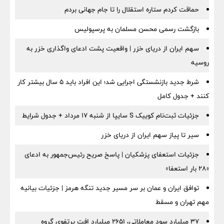
حماقت کردم ستاره استقلال را تا جام جهانی بردم
بازگشت رسمی محسن مسلمان به پرسپولیس
سهم ایران از دریای خزر | واقعیت پشت ادعای واگذاری خزر به
روسیه
شرط جدید بازنشستگی اجرایی شد؛ این افراد باید ۵ سال بیشتر کار
کنند + جدول کامل
جزئیات ثبت‌نام کوییک S سایپا از شنبه ۱۷ مرداد + جدول شرایط
سیر تا پیاز سهم ایران از دریای خزر
جزئیات استعفای پزشکیان | پاسخ صریح رئیس‌جمهور به ادعای
«۲۸ بار استعفا»
توافق ایران و عمان بر سر مسیر جدید تنگه هرمز | جزئیات بیانیه
مهم تهران و مسقط
۳۷ میلیارد سود معاملاتی، ۲۶۵۱ میلیارد افت پرتفوی گروه