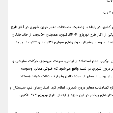
شهری
شور، در رابطه با وضعیت تصادفات معابر درون شهری در آغاز طرح
نوروزی 1404,اظهار داشت: علی‌رغم اطلاع‌رسانی و هشدارهای ترافیکی از آغاز طرح نوروزی 1404تاکنون، همچنان 50درصد از جانباختگان
تصادفات معابر درون شهری را موتورسیکلت سواران تشکیل می‌دهند. سهم سرنشینان خودروهای سواری 31درصد و 26درصد نیز به
 ترکیب عدم استفاده از ایمنی، سرعت غیرمجاز، حرکات نمایشی و
ش از 50درصد از تصادفات معابر درون شهری در شب واقع می‌شود که خلوتی معابر، وسوسه
در برخی از معابر از عمده دلایل وقوع تصادفات شبانه هستند.
زه تصادفات معابر درون شهری، اعلام کرد: استان‌های قم، سیستان و
بلوچستان، فارس، چهارمحال و بختیاری، سمنان و البرز از جمله استان‌های پرخطر در این حوزه از ابتدای طرح نوروزی 1404تاکنون