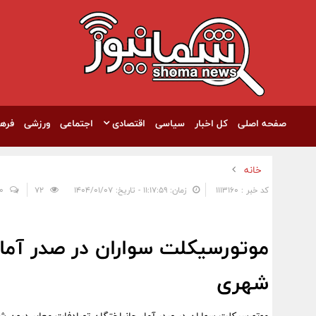
صفحه اصلی
کل اخبار
سیاسی
اقتصادی
اجتماعی
ورزشی
فره
خانه
کد خبر : 1113160
زمان: ۱۱:۱۷:۵۹ - تاریخ: ۱۴۰۴/۰۱/۰۷
72
0
موتورسیکلت سواران در صدر آمار
شهری