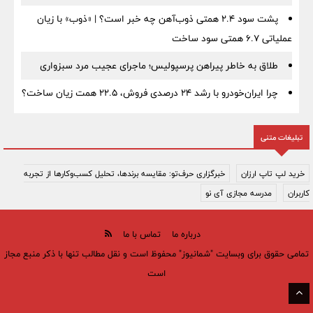
پشت سود ۲.۴ همتی ذوب‌آهن چه خبر است؟ | «ذوب» با زیان
عملیاتی ۶.۷ همتی سود ساخت
طلاق به خاطر پیراهن پرسپولیس؛ ماجرای عجیب مرد سبزواری
چرا ایران‌خودرو با رشد ۲۴ درصدی فروش، ۲۲.۵ همت زیان ساخت؟
تبلیغات متنی
خرید لپ تاپ ارزان
خبرگزاری حرف‌تو: مقایسه برندها، تحلیل کسب‌وکارها از تجربه
کاربران
مدرسه مجازی آی نو
درباره ما
تماس با ما
تمامی حقوق برای وبسایت "شمانیوز" محفوظ است و نقل مطالب تنها با ذکر منبع مجاز
است