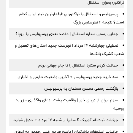
تراکتور؛ بحران استقلال
پرسپولیس، استقلال یا تراکتور؛ پرطرفدارترین تیم ایران کدام
است؟ نتیجه ۲ نظرسنجی بزرگ
جدایی رسمی ستاره استقلال | مقصد بعدی پرسپولیس یا اروپا؟
تعطیلی چهارشنبه ۱۴ مرداد | فهرست جدید استان‌های تعطیل و
شعب کشیک بانک‌ها
حماقت کردم ستاره استقلال را تا جام جهانی بردم
سه خرید جدید پرسپولیس + آخرین وضعیت طارمی و اخباری
بازگشت رسمی محسن مسلمان به پرسپولیس
سهم ایران از دریای خزر | واقعیت پشت ادعای واگذاری خزر به
روسیه
جزئیات ثبت‌نام کوییک S سایپا از شنبه ۱۷ مرداد + جدول شرایط
جزئیات استعفای پزشکیان | پاسخ صریح رئیس‌جمهور به ادعای