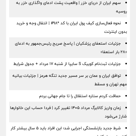
سهم ایران از دریای خزر | واقعیت پشت ادعای واگذاری خزر به
روسیه
نحوه فعال‌سازی کیف پول ایران با کد *98# | انتقال وجه و خرید
بدون اینترنت
جزئیات استعفای پزشکیان | پاسخ صریح رئیس‌جمهور به ادعای
«۲۸ بار استعفا»
جزئیات ثبت‌نام کوییک S سایپا از شنبه ۱۷ مرداد + جدول شرایط
توافق ایران و عمان بر سر مسیر جدید تنگه هرمز | جزئیات بیانیه
مهم تهران و مسقط
حماقت کردم ستاره استقلال را تا جام جهانی بردم
زمان واریز کالابرگ مرداد ۱۴۰۵ تغییر کرد | فردا حساب این خانوارها
شارژ می‌شود
شرط جدید بازنشستگی اجرایی شد؛ این افراد باید ۵ سال بیشتر کار