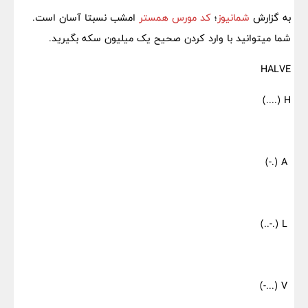
به گزارش
شمانیوز
؛
کد مورس همستر
امشب نسبتا آسان است.
شما میتوانید با وارد کردن صحیح یک میلیون سکه بگیرید.
HALVE
H (....)
A (.-)
L (.-..)
V (...-)