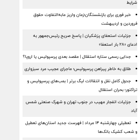
شرایط
خبر فوری برای بازنشستگان؛زمان واریز مابه‌التفاوت حقوق
فروردین و اردیبهشت
جزئیات استعفای پزشکیان | پاسخ صریح رئیس‌جمهور به
ادعای «۲۸ بار استعفا»
جدایی رسمی ستاره استقلال | مقصد بعدی پرسپولیس یا اروپا؟
طلاق به خاطر پیراهن پرسپولیس؛ ماجرای عجیب مرد سبزواری
جدول کامل نقل و انتقالات لیگ برتر | بمب‌های پرسپولیس و
تراکتور؛ بحران استقلال
جزئیات انفجار مهیب در جنوب تهران و شهرک صنعتی شمس
آباد
تعطیلی چهارشنبه ۱۴ مرداد | فهرست جدید استان‌های تعطیل
و شعب کشیک بانک‌ها