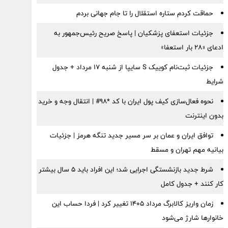
حماقت کردم ستاره استقلال را تا جام جهانی بردم
جزئیات استعفای پزشکیان | پاسخ صریح رئیس‌جمهور به
ادعای «۲۸ بار استعفا»
جزئیات ثبت‌نام کوییک S سایپا از شنبه ۱۷ مرداد + جدول
شرایط
نحوه فعال‌سازی کیف پول ایران با کد *98# | انتقال وجه و خرید
بدون اینترنت
توافق ایران و عمان بر سر مسیر جدید تنگه هرمز | جزئیات
بیانیه مهم تهران و مسقط
شرط جدید بازنشستگی اجرایی شد؛ این افراد باید ۵ سال بیشتر
کار کنند + جدول کامل
زمان واریز کالابرگ مرداد ۱۴۰۵ تغییر کرد | فردا حساب این
خانوارها شارژ می‌شود