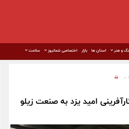
نگ و هنر
استان ها
بازار
اختصاصی شمانیوز
سلامت
0