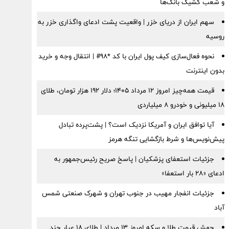
و شعب کشیک بانک‌ها
سهم ایران از دریای خزر | واقعیت پشت ادعای واگذاری خزر به
روسیه
نحوه فعال‌سازی کیف پول ایران با کد *98# | انتقال وجه و خرید
بدون اینترنت
قیمت همه‌چیز امروز ۱۲ مرداد ۱۴۰۵؛ دلار ۱۹۲ هزار تومان، طلای
۱۸ میلیونی و خودرو ۸ میلیاردی
آیا توافق ایران و آمریکا نزدیک است؟ | پشت‌پرده تبادل
پیش‌نویس‌ها و شرط بازگشایی تنگه هرمز
جزئیات استعفای پزشکیان | پاسخ صریح رئیس‌جمهور به
ادعای «۲۸ بار استعفا»
جزئیات انفجار مهیب در جنوب تهران و شهرک صنعتی شمس
آباد
جهش قیمت طلا و سکه امروز ۱۳ مرداد | طلای ۱۸ عیار چند