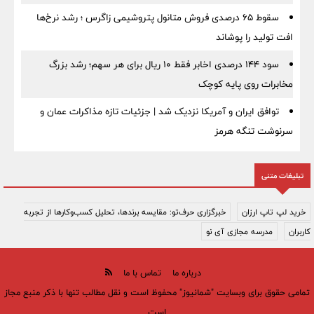
سقوط ۶۵ درصدی فروش متانول پتروشیمی زاگرس ؛ رشد نرخ‌ها
افت تولید را پوشاند
سود ۱۴۴ درصدی اخابر فقط ۱۰ ریال برای هر سهم؛ رشد بزرگ
مخابرات روی پایه کوچک
توافق ایران و آمریکا نزدیک شد | جزئیات تازه مذاکرات عمان و
سرنوشت تنگه هرمز
تبلیغات متنی
خرید لپ تاپ ارزان
خبرگزاری حرف‌تو: مقایسه برندها، تحلیل کسب‌وکارها از تجربه
کاربران
مدرسه مجازی آی نو
درباره ما
تماس با ما
تمامی حقوق برای وبسایت "شمانیوز" محفوظ است و نقل مطالب تنها با ذکر منبع مجاز
است