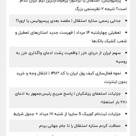
پرسپولیس، استقلال یا تراکتور؛ پرطرفدارترین تیم ایران کدام
است؟ نتیجه ۲ نظرسنجی بزرگ
جدایی رسمی ستاره استقلال | مقصد بعدی پرسپولیس یا اروپا؟
تعطیلی چهارشنبه ۱۴ مرداد | فهرست جدید استان‌های تعطیل و
شعب کشیک بانک‌ها
سهم ایران از دریای خزر | واقعیت پشت ادعای واگذاری خزر به
روسیه
نحوه فعال‌سازی کیف پول ایران با کد *98# | انتقال وجه و خرید
بدون اینترنت
جزئیات استعفای پزشکیان | پاسخ صریح رئیس‌جمهور به ادعای
«۲۸ بار استعفا»
جزئیات ثبت‌نام کوییک S سایپا از شنبه ۱۷ مرداد + جدول شرایط
حماقت کردم ستاره استقلال را تا جام جهانی بردم