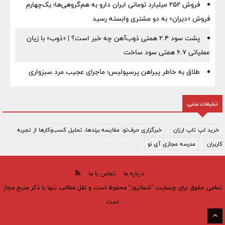
فروش ۲۵۲ میلیارد تومانی ایران دارو به هم‌گروهی‌ها؛ یک‌چهارم
فروش «دیران» به دو مشتری وابسته رسید
پشت سود ۲.۴ همتی ذوب‌آهن چه خبر است؟ | «ذوب» با زیان
عملیاتی ۶.۷ همتی سود ساخت
طلاق به خاطر پیراهن پرسپولیس؛ ماجرای عجیب مرد سبزواری
تبلیغات متنی
خرید لپ تاپ ارزان
خبرگزاری حرف‌تو: مقایسه برندها، تحلیل کسب‌وکارها از تجربه
کاربران
مدرسه مجازی آی نو
درباره ما
تماس با ما
تمامی حقوق برای وبسایت "شمانیوز" محفوظ است و نقل مطالب تنها با ذکر منبع مجاز
است