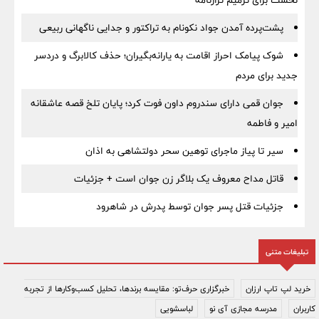
نخست برای ترمیم ترازنامه
پشت‌پرده آمدن جواد نکونام به تراکتور و جدایی ناگهانی ربیعی
شوک پیامک احراز اقامت به یارانه‌بگیران؛ حذف کالابرگ و دردسر
جدید برای مردم
جوان قمی دارای سندروم داون فوت کرد؛ پایان تلخ قصه عاشقانه
امیر و فاطمه
سیر تا پیاز ماجرای توهین سحر دولتشاهی به اذان
قاتل مداح معروف یک بلاگر زن جوان است + جزئیات
جزئیات قتل پسر جوان توسط پدرش در شاهرود
تبلیغات متنی
خرید لپ تاپ ارزان
خبرگزاری حرف‌تو: مقایسه برندها، تحلیل کسب‌وکارها از تجربه
کاربران
مدرسه مجازی آی نو
لباسشویی