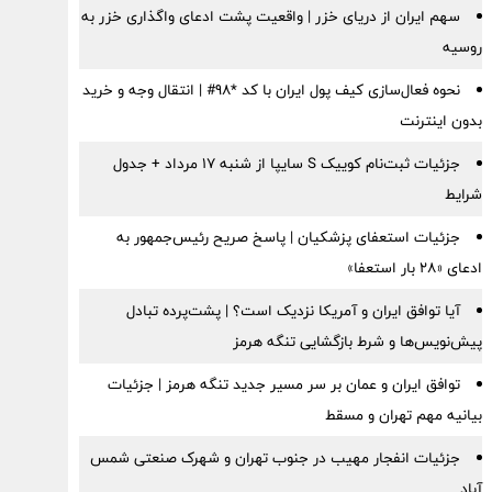
سهم ایران از دریای خزر | واقعیت پشت ادعای واگذاری خزر به
روسیه
نحوه فعال‌سازی کیف پول ایران با کد *98# | انتقال وجه و خرید
بدون اینترنت
جزئیات ثبت‌نام کوییک S سایپا از شنبه ۱۷ مرداد + جدول
شرایط
جزئیات استعفای پزشکیان | پاسخ صریح رئیس‌جمهور به
ادعای «۲۸ بار استعفا»
آیا توافق ایران و آمریکا نزدیک است؟ | پشت‌پرده تبادل
پیش‌نویس‌ها و شرط بازگشایی تنگه هرمز
توافق ایران و عمان بر سر مسیر جدید تنگه هرمز | جزئیات
بیانیه مهم تهران و مسقط
جزئیات انفجار مهیب در جنوب تهران و شهرک صنعتی شمس
آباد