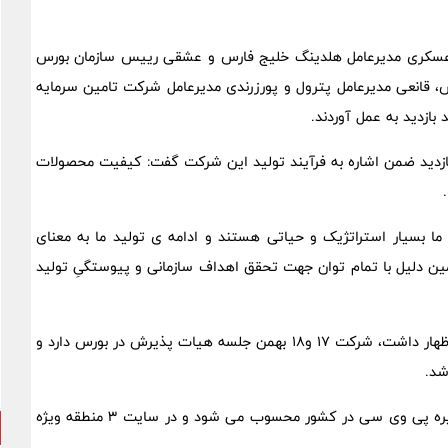
بح روز چهارشنبه ۱۱ بهمن ماه، علی عسکری مدیرعامل هلدینگ خلیج فارس و عشقی رییس سازمان بورس
س، قانعی مدیرعامل پترول و پورزرندی مدیرعامل شرکت تامین سرمایه
ازدید به عمل آوردند.
زدید ضمن اشاره به فرآیند تولید این شرکت گفت: کیفیت محصولات
ا بسیار استراتژیک و حیاتی هستند و ادامه ی تولید ما به معنای
سته است و به همین دلیل با تمام توان جهت تحقق اهداف سازمانی و پیوستگیِ تولید
مدیر عامل پتروشیمی اروند پیشتر در جمع مدیران بازار سرمایه اظهار داشت، شرکت ۱۷ و‌۱۸ بهمن جلسه هیات پذیرش در بورس دارد و
شد.
گفتنی است شرکت پتروشیمی اروند بزرگترین تولید کننده زنجیره پی وی سی در کشور محسوب می شود و در سایت ۳ منطقه ویژه