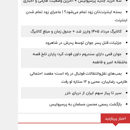
سه خرید جدید پرسپولیس + آخرین وضعیت طارمی و اخباری
بسته اینترنت‌تان زود تمام می‌شود؟ | ماجرای زود تمام شدن
اینترنت
کالابرگ مرداد ۱۴۰۵ واریز شد + جدول زمان و مبلغ کالابرگ
جزئیات قتل پسر جوان توسط پدرش در شاهرود
جوان قمی دارای سندروم داون فوت کرد؛ پایان تلخ قصه
عاشقانه امیر و فاطمه
بمب‌های نقل‌وانتقالات فوتبال در راه است؛ مقصد احتمالی
طارمی، رضاییان، محبی و ۱۲ ستاره لو رفت
سیر تا پیاز سهم ایران از دریای خزر
بازگشت رسمی محسن مسلمان به پرسپولیس
اخبار پربازدید