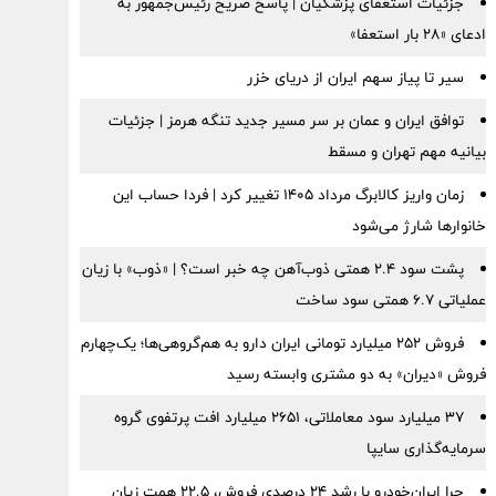
جزئیات استعفای پزشکیان | پاسخ صریح رئیس‌جمهور به
ادعای «۲۸ بار استعفا»
سیر تا پیاز سهم ایران از دریای خزر
توافق ایران و عمان بر سر مسیر جدید تنگه هرمز | جزئیات
بیانیه مهم تهران و مسقط
زمان واریز کالابرگ مرداد ۱۴۰۵ تغییر کرد | فردا حساب این
خانوارها شارژ می‌شود
پشت سود ۲.۴ همتی ذوب‌آهن چه خبر است؟ | «ذوب» با زیان
عملیاتی ۶.۷ همتی سود ساخت
فروش ۲۵۲ میلیارد تومانی ایران دارو به هم‌گروهی‌ها؛ یک‌چهارم
فروش «دیران» به دو مشتری وابسته رسید
۳۷ میلیارد سود معاملاتی، ۲۶۵۱ میلیارد افت پرتفوی گروه
سرمایه‌گذاری سایپا
چرا ایران‌خودرو با رشد ۲۴ درصدی فروش، ۲۲.۵ همت زیان