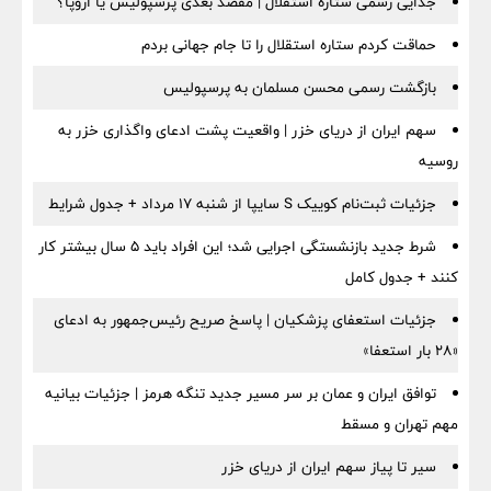
جدایی رسمی ستاره استقلال | مقصد بعدی پرسپولیس یا اروپا؟
حماقت کردم ستاره استقلال را تا جام جهانی بردم
بازگشت رسمی محسن مسلمان به پرسپولیس
سهم ایران از دریای خزر | واقعیت پشت ادعای واگذاری خزر به
روسیه
جزئیات ثبت‌نام کوییک S سایپا از شنبه ۱۷ مرداد + جدول شرایط
شرط جدید بازنشستگی اجرایی شد؛ این افراد باید ۵ سال بیشتر کار
کنند + جدول کامل
جزئیات استعفای پزشکیان | پاسخ صریح رئیس‌جمهور به ادعای
«۲۸ بار استعفا»
توافق ایران و عمان بر سر مسیر جدید تنگه هرمز | جزئیات بیانیه
مهم تهران و مسقط
سیر تا پیاز سهم ایران از دریای خزر