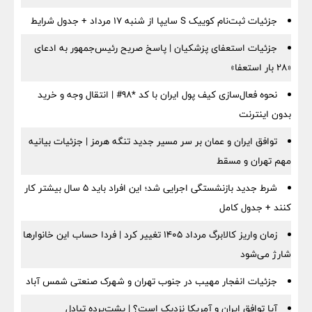
جزئیات ثبت‌نام کوییک S سایپا از شنبه ۱۷ مرداد + جدول شرایط
جزئیات استعفای پزشکیان | پاسخ صریح رئیس‌جمهور به ادعای
«۲۸ بار استعفا»
نحوه فعال‌سازی کیف پول ایران با کد *98# | انتقال وجه و خرید
بدون اینترنت
توافق ایران و عمان بر سر مسیر جدید تنگه هرمز | جزئیات بیانیه
مهم تهران و مسقط
شرط جدید بازنشستگی اجرایی شد؛ این افراد باید ۵ سال بیشتر کار
کنند + جدول کامل
زمان واریز کالابرگ مرداد ۱۴۰۵ تغییر کرد | فردا حساب این خانوارها
شارژ می‌شود
جزئیات انفجار مهیب در جنوب تهران و شهرک صنعتی شمس آباد
آیا توافق ایران و آمریکا نزدیک است؟ | پشت‌پرده تبادل