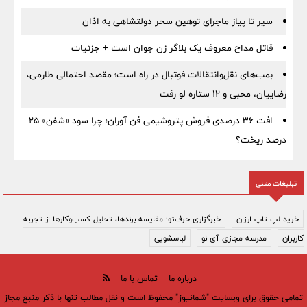
سیر تا پیاز ماجرای توهین سحر دولتشاهی به اذان
قاتل مداح معروف یک بلاگر زن جوان است + جزئیات
بمب‌های نقل‌وانتقالات فوتبال در راه است؛ مقصد احتمالی طارمی،
رضاییان، محبی و ۱۲ ستاره لو رفت
افت ۳۶ درصدی فروش پتروشیمی فن آوران؛ چرا سود «شفن» ۲۵
درصد ریخت؟
تبلیغات متنی
خرید لپ تاپ ارزان
خبرگزاری حرف‌تو: مقایسه برندها، تحلیل کسب‌وکارها از تجربه
کاربران
مدرسه مجازی آی نو
لباسشویی
درباره ما
تماس با ما
تمامی حقوق برای وبسایت "شمانیوز" محفوظ است و نقل مطالب تنها با ذکر منبع مجاز