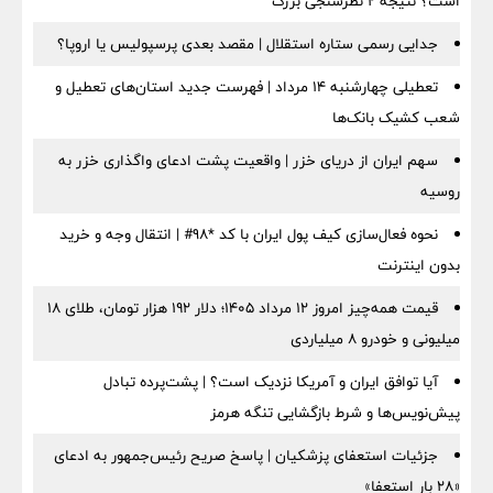
است؟ نتیجه ۲ نظرسنجی بزرگ
جدایی رسمی ستاره استقلال | مقصد بعدی پرسپولیس یا اروپا؟
تعطیلی چهارشنبه ۱۴ مرداد | فهرست جدید استان‌های تعطیل و
شعب کشیک بانک‌ها
سهم ایران از دریای خزر | واقعیت پشت ادعای واگذاری خزر به
روسیه
نحوه فعال‌سازی کیف پول ایران با کد *98# | انتقال وجه و خرید
بدون اینترنت
قیمت همه‌چیز امروز ۱۲ مرداد ۱۴۰۵؛ دلار ۱۹۲ هزار تومان، طلای ۱۸
میلیونی و خودرو ۸ میلیاردی
آیا توافق ایران و آمریکا نزدیک است؟ | پشت‌پرده تبادل
پیش‌نویس‌ها و شرط بازگشایی تنگه هرمز
جزئیات استعفای پزشکیان | پاسخ صریح رئیس‌جمهور به ادعای
«۲۸ بار استعفا»