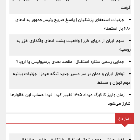
گرفت
جزئیات استعفای پزشکیان | پاسخ صریح رئیس‌جمهور به ادعای
«۲۸ بار استعفا»
سهم ایران از دریای خزر | واقعیت پشت ادعای واگذاری خزر به
روسیه
جدایی رسمی ستاره استقلال | مقصد بعدی پرسپولیس یا اروپا؟
توافق ایران و عمان بر سر مسیر جدید تنگه هرمز | جزئیات بیانیه
مهم تهران و مسقط
زمان واریز کالابرگ مرداد ۱۴۰۵ تغییر کرد | فردا حساب این خانوارها
شارژ می‌شود
اخبار داغ
اخبار ورزشی مهم ؛ شوک استقلال، بلاتکلیفی طارمی و انتقال