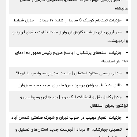
عالیشاه
جزئیات ثبت‌نام کوییک S سایپا از شنبه ۱۷ مرداد + جدول شرایط
خبر فوری برای بازنشستگان؛زمان واریز مابه‌التفاوت حقوق فروردین
و اردیبهشت
جزئیات استعفای پزشکیان | پاسخ صریح رئیس‌جمهور به ادعای
«۲۸ بار استعفا»
جدایی رسمی ستاره استقلال | مقصد بعدی پرسپولیس یا اروپا؟
طلاق به خاطر پیراهن پرسپولیس؛ ماجرای عجیب مرد سبزواری
جدول کامل نقل و انتقالات لیگ برتر | بمب‌های پرسپولیس و
تراکتور؛ بحران استقلال
جزئیات انفجار مهیب در جنوب تهران و شهرک صنعتی شمس آباد
تعطیلی چهارشنبه ۱۴ مرداد | فهرست جدید استان‌های تعطیل و