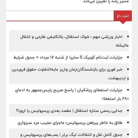
مسیر رشد را تعیین می‌کند
اخبار داغ
اخبار ورزشی مهم ؛ شوک استقلال، بلاتکلیفی طارمی و انتقال
عالیشاه
جزئیات ثبت‌نام کوییک S سایپا از شنبه ۱۷ مرداد + جدول شرایط
خبر فوری برای بازنشستگان؛زمان واریز مابه‌التفاوت حقوق فروردین
و اردیبهشت
جزئیات استعفای پزشکیان | پاسخ صریح رئیس‌جمهور به ادعای
«۲۸ بار استعفا»
جدایی رسمی ستاره استقلال | مقصد بعدی پرسپولیس یا اروپا؟
طلاق به خاطر پیراهن پرسپولیس؛ ماجرای عجیب مرد سبزواری
جدول کامل نقل و انتقالات لیگ برتر | بمب‌های پرسپولیس و