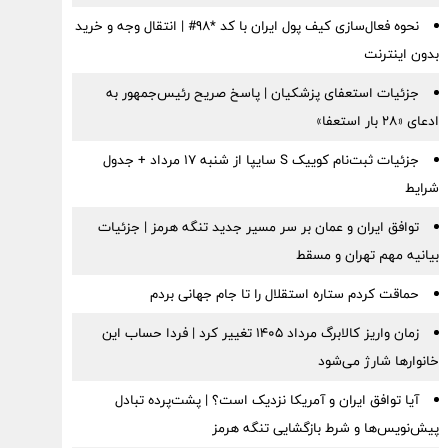
نحوه فعال‌سازی کیف پول ایران با کد *98# | انتقال وجه و خرید
بدون اینترنت
جزئیات استعفای پزشکیان | پاسخ صریح رئیس‌جمهور به
ادعای «۲۸ بار استعفا»
جزئیات ثبت‌نام کوییک S سایپا از شنبه ۱۷ مرداد + جدول
شرایط
توافق ایران و عمان بر سر مسیر جدید تنگه هرمز | جزئیات
بیانیه مهم تهران و مسقط
حماقت کردم ستاره استقلال را تا جام جهانی بردم
زمان واریز کالابرگ مرداد ۱۴۰۵ تغییر کرد | فردا حساب این
خانوارها شارژ می‌شود
آیا توافق ایران و آمریکا نزدیک است؟ | پشت‌پرده تبادل
پیش‌نویس‌ها و شرط بازگشایی تنگه هرمز