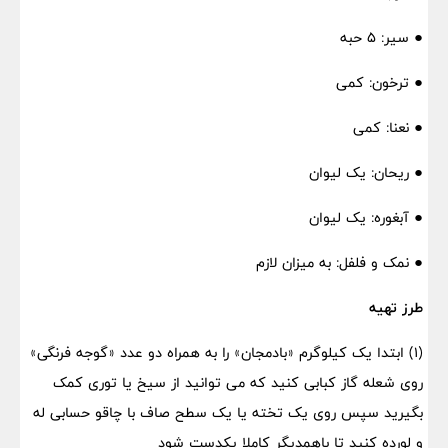
● سیر: ۵ حبه
● ترخون: کمی
● نعنا: کمی
● ریحان: یک لیوان
● آبغوره: یک لیوان
● نمک و فلفل: به میزان لازم
طرز تهیه
(۱) ابتدا یک کیلوگرم «بادمجان» را به همراه دو عدد «گوجه فرنگی»
روی شعله گاز کبابی کنید که می توانید از سیخ یا توری کمک
بگیرید سپس روی یک تخته یا یک سطح صاف با چاقو حسابی له
و لورده کنید تا باهمدیگر کاملا یکدست شود