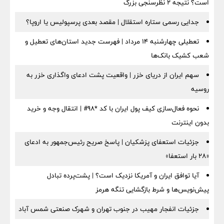
است؟ نتیجه ۲ نظرسنجی بزرگ
جدایی رسمی ستاره استقلال | مقصد بعدی پرسپولیس یا اروپا؟
تعطیلی چهارشنبه ۱۴ مرداد | فهرست جدید استان‌های تعطیل و
شعب کشیک بانک‌ها
سهم ایران از دریای خزر | واقعیت پشت ادعای واگذاری خزر به
روسیه
نحوه فعال‌سازی کیف پول ایران با کد *98# | انتقال وجه و خرید
بدون اینترنت
جزئیات استعفای پزشکیان | پاسخ صریح رئیس‌جمهور به ادعای
«۲۸ بار استعفا»
آیا توافق ایران و آمریکا نزدیک است؟ | پشت‌پرده تبادل
پیش‌نویس‌ها و شرط بازگشایی تنگه هرمز
جزئیات انفجار مهیب در جنوب تهران و شهرک صنعتی شمس آباد