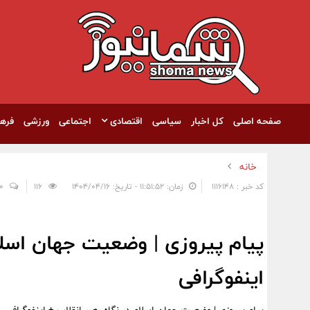
صفحه اصلی
کل اخبار
سیاسی
اقتصادی
اجتماعی
ورزشی
فره
خانه
کد خبر : 1116148
زمان: ۱۱:۵۱:۵۲ - تاریخ: ۱۴۰۴/۰۴/۱۶
116
0
پیام پیروزی | وضعیت جهان اسلام
اینفوگرافی