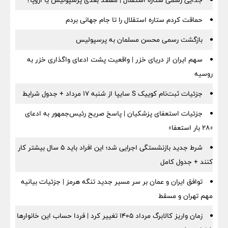
جدایی رسمی ستاره استقلال | مقصد بعدی پرسپولیس یا اروپا؟
حماقت کردم ستاره استقلال را تا جام جهانی بردم
بازگشت رسمی محسن مسلمان به پرسپولیس
سهم ایران از دریای خزر | واقعیت پشت ادعای واگذاری خزر به
روسیه
جزئیات ثبت‌نام کوییک S سایپا از شنبه ۱۷ مرداد + جدول شرایط
جزئیات استعفای پزشکیان | پاسخ صریح رئیس‌جمهور به ادعای
«۲۸ بار استعفا»
شرط جدید بازنشستگی اجرایی شد؛ این افراد باید ۵ سال بیشتر کار
کنند + جدول کامل
توافق ایران و عمان بر سر مسیر جدید تنگه هرمز | جزئیات بیانیه
مهم تهران و مسقط
زمان واریز کالابرگ مرداد ۱۴۰۵ تغییر کرد | فردا حساب این خانوارها