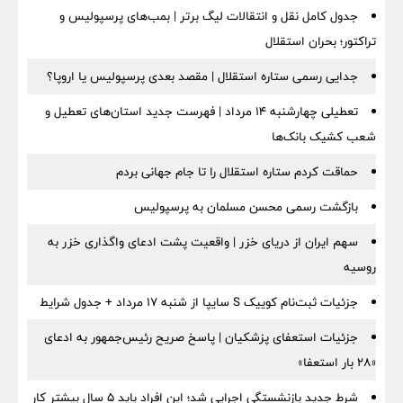
جدول کامل نقل و انتقالات لیگ برتر | بمب‌های پرسپولیس و
تراکتور؛ بحران استقلال
جدایی رسمی ستاره استقلال | مقصد بعدی پرسپولیس یا اروپا؟
تعطیلی چهارشنبه ۱۴ مرداد | فهرست جدید استان‌های تعطیل و
شعب کشیک بانک‌ها
حماقت کردم ستاره استقلال را تا جام جهانی بردم
بازگشت رسمی محسن مسلمان به پرسپولیس
سهم ایران از دریای خزر | واقعیت پشت ادعای واگذاری خزر به
روسیه
جزئیات ثبت‌نام کوییک S سایپا از شنبه ۱۷ مرداد + جدول شرایط
جزئیات استعفای پزشکیان | پاسخ صریح رئیس‌جمهور به ادعای
«۲۸ بار استعفا»
شرط جدید بازنشستگی اجرایی شد؛ این افراد باید ۵ سال بیشتر کار