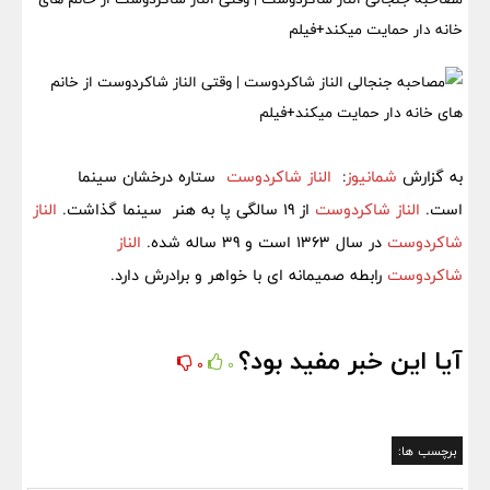
خانه دار حمایت میکند+فیلم
به گزارش
شمانیوز
:
الناز شاکردوست
ستاره درخشان سینما
است.
الناز شاکردوست
از 19 سالگی پا به هنر سینما گذاشت.
الناز
شاکردوست
در سال 1363 است و 39 ساله شده.
الناز
شاکردوست
رابطه صمیمانه ای با خواهر و برادرش دارد.
آیا این خبر مفید بود؟
0
0
برچسب ها: