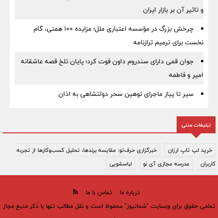
و تاثیر آن بر بازار ایران
چرخش بزرگ در مؤسسه اعتباری ملل؛ مزایده ۱۰۰ همتی، گام
نخست برای ترمیم ترازنامه
جوان قمی دارای سندروم داون فوت کرد؛ پایان تلخ قصه عاشقانه
امیر و فاطمه
سیر تا پیاز ماجرای توهین سحر دولتشاهی به اذان
تبلیغات متنی
خرید لپ تاپ ارزان
خبرگزاری حرف‌تو: مقایسه برندها، تحلیل کسب‌وکارها از تجربه
کاربران
مدرسه مجازی آی نو
لباسشویی
درباره ما
تماس با ما
تمامی حقوق برای وبسایت "شمانیوز" محفوظ است و نقل مطالب تنها با ذکر منبع مجاز