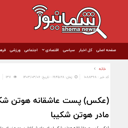
صفحه اصلی
کل اخبار
سیاسی
اقتصادی
اجتماعی
ورزشی
فره
خانه
کد خبر : 1088368
زمان: ۱۹:۴۵:۲۸ - تاریخ: ۱۴۰۳/۰۳/۰۶
137
(عکس) پست عاشقانه هوتن شکیبا
مادر هوتن شکیبا