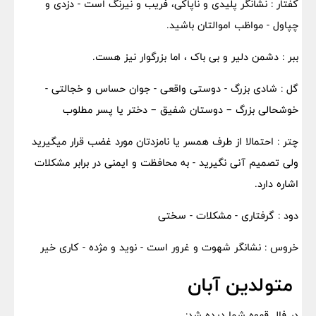
کفتار : نشانگر پلیدی و ناپاکی، فریب و نیرنگ است - دزدی و
چپاول - مواظب اموالتان باشید.
ببر : دشمن دلیر و بی باک ، اما بزرگوار نیز هست.
گل : شادی بزرگ - دوستی واقعی - جوان حساس و خجالتی -
خوشحالی بزرگ – دوستان شفیق – دختر یا پسر مطلوب
چتر : احتمالا از طرف همسر یا نامزدتان مورد غضب قرار میگیرید
ولی تصمیم آنی نگیرید - به محافظت و ایمنی در برابر مشکلات
اشاره دارد.
دود : گرفتاری - مشکلات - سختی
خروس : نشانگر شهوت و غرور است - نوید و مژده - کاری خیر
متولدین آبان
در فال قهوه شما دیده شد: