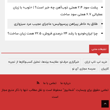
پشت سود ۲.۴ همتی ذوب‌آهن چه خبر است؟ | «ذوب» با زیان
عملیاتی ۶.۷ همتی سود ساخت
طلاق به خاطر پیراهن پرسپولیس؛ ماجرای عجیب مرد سبزواری
چرا ایران‌خودرو با رشد ۲۴ درصدی فروش، ۲۲.۵ همت زیان ساخت؟
تبلیغات متنی
خرید لپ تاپ ارزان
خبرگزاری حرف‌تو: مقایسه برندها، تحلیل کسب‌وکارها از تجربه
کاربران
مدرسه مجازی آی نو
درباره ما
تماس با ما
تمامی حقوق برای وبسایت "شمانیوز" محفوظ است و نقل مطالب تنها با ذکر منبع مجاز
است