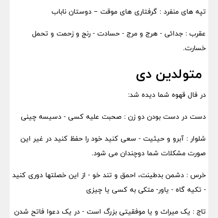
تپه های منفرد : گرفتاری های موقت – دوستان ناباب
عقرب : جدائی - هرج و مرج - حسادت - رنج و زحمت و تحمل
خسارت.
متولدین دی
در فال قهوه شما دیده شد:
دست در دست بودن دو زن : صحبت علیه کسی - دسیسه چینی
شلوار : آبرو و حیثیت - سعی کنید خود را حفظ کنید در غیر این
صورت مشکلات شما دوچندان می شود.
خرس : دشمن بدطینت، احمق و تند خو - از این خصلتها دوری کنید
- تکیه گاه - یاور- متکی به کسی یا چیزی
تاج : یک میراث و یا موفقیتی بزرگ است - در یک دعوا فاتح شدن