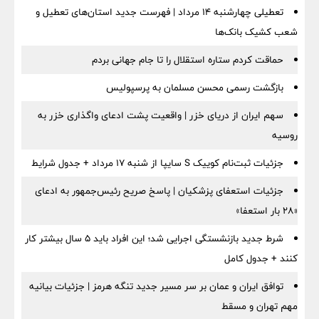
تعطیلی چهارشنبه ۱۴ مرداد | فهرست جدید استان‌های تعطیل و
شعب کشیک بانک‌ها
حماقت کردم ستاره استقلال را تا جام جهانی بردم
بازگشت رسمی محسن مسلمان به پرسپولیس
سهم ایران از دریای خزر | واقعیت پشت ادعای واگذاری خزر به
روسیه
جزئیات ثبت‌نام کوییک S سایپا از شنبه ۱۷ مرداد + جدول شرایط
جزئیات استعفای پزشکیان | پاسخ صریح رئیس‌جمهور به ادعای
«۲۸ بار استعفا»
شرط جدید بازنشستگی اجرایی شد؛ این افراد باید ۵ سال بیشتر کار
کنند + جدول کامل
توافق ایران و عمان بر سر مسیر جدید تنگه هرمز | جزئیات بیانیه
مهم تهران و مسقط