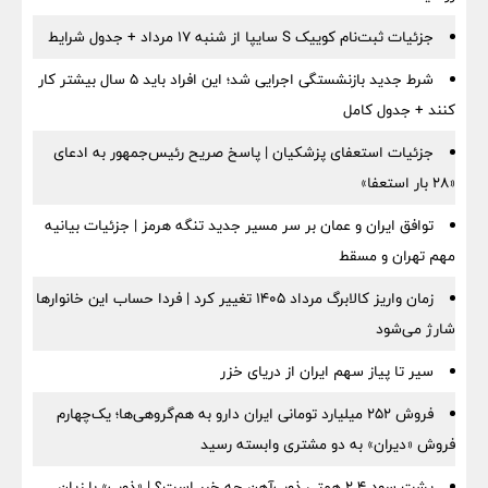
جزئیات ثبت‌نام کوییک S سایپا از شنبه ۱۷ مرداد + جدول شرایط
شرط جدید بازنشستگی اجرایی شد؛ این افراد باید ۵ سال بیشتر کار
کنند + جدول کامل
جزئیات استعفای پزشکیان | پاسخ صریح رئیس‌جمهور به ادعای
«۲۸ بار استعفا»
توافق ایران و عمان بر سر مسیر جدید تنگه هرمز | جزئیات بیانیه
مهم تهران و مسقط
زمان واریز کالابرگ مرداد ۱۴۰۵ تغییر کرد | فردا حساب این خانوارها
شارژ می‌شود
سیر تا پیاز سهم ایران از دریای خزر
فروش ۲۵۲ میلیارد تومانی ایران دارو به هم‌گروهی‌ها؛ یک‌چهارم
فروش «دیران» به دو مشتری وابسته رسید
پشت سود ۲.۴ همتی ذوب‌آهن چه خبر است؟ | «ذوب» با زیان