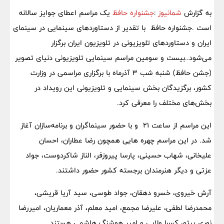
به گزارش
شمانیوز
:
جشنواره حافظ
یک مراسم اعطای جوایز سالانه
است .جشنواره حافظ با تقدیر از دستاوردهای سینمایی در سینمای
ایران و دستاوردهای تلویزیونی در تلویزیون ایران برگزار
می‌شود..بیست و سومین مراسم سینمایی تلویزیونی دنیای تصویر
(جشن حافظ) شنبه شب ۳ آذرماه با برگزاری مراسمی در وزارت
کشور، برگزیدگان بخش سینمایی و تلویزیونی این رویداد در
بخش‌های مختلف را معرفی کرد.
این مراسم از ساعت ۲۱ و با حضور سینماگران و برنامه‌سازان آغاز
شد. در این مراسم چهره هایی همچون رضا عطاران، احسان
علیخانی، شهاب حسینی، پارسا پیروزفر، الناز شاکردوست، جواد
عزتی و دیگر هنرمندان برجسته کشور حضور داشتند.
آرش خیروی، خسرو دهقان، جواد طوسی، سید آریا قریشی،
محمدرضا لطفی، علیرضا مجمع، امید معلم، آذر معماریان، امیررضا
نوری پرتو، کسرا ولایی و امیر هوشنگ هاشمی هستند.