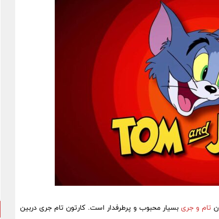
ون
تام و جری
بسیار محبوب و پرطرفدار است. کارتون تام جری دربین