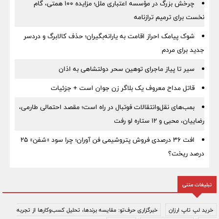
چرخش بزرگ در مؤسسه اعتباری ملل؛ مزایده ۱۰۰ همتی، گام
نخست برای ترمیم ترازنامه
شوک پیامک احراز اقامت به یارانه‌بگیران؛ حذف کالابرگ و دردسر
جدید برای مردم
سیر تا پیاز ماجرای توهین سحر دولتشاهی به اذان
قاتل مداح معروف یک بلاگر زن جوان است + جزئیات
بمب‌های نقل‌وانتقالات فوتبال در راه است؛ مقصد احتمالی طارمی،
رضاییان، محبی و ۱۲ ستاره لو رفت
افت ۳۶ درصدی فروش پتروشیمی فن آوران؛ چرا سود «شفن» ۲۵
درصد ریخت؟
تبلیغات متنی
خرید لپ تاپ ارزان
خبرگزاری حرف‌تو: مقایسه برندها، تحلیل کسب‌وکارها از تجربه