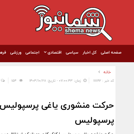
صفحه اصلی
کل اخبار
سیاسی
اقتصادی
اجتماعی
ورزشی
فره
خانه
کد خبر : 1111192
زمان: ۰۷:۰۰:۴۳ - تاریخ: ۱۴۰۳/۱۰/۲۸
154
حرکت منشوری یاغی پرسپولیس | 
پرسپولیس