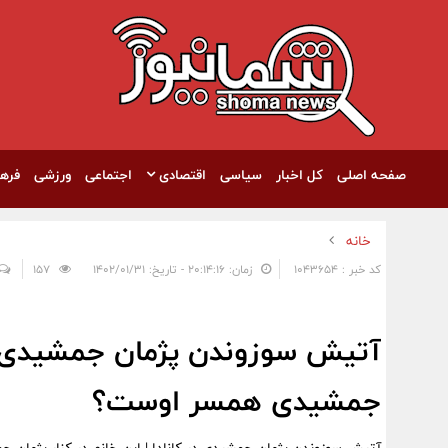
صفحه اصلی
کل اخبار
سیاسی
اقتصادی
اجتماعی
ورزشی
فره
خانه
کد خبر : 1043654
زمان: ۲۰:۱۴:۱۶ - تاریخ: ۱۴۰۲/۰۱/۳۱
157
آتیش سوزوندن پژمان جمشیدی در ک
جمشیدی همسر اوست؟