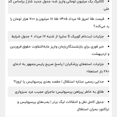
کالابرگ یک میلیون تومانی واریز شد؛ جدول جدید شارژ براساس کد
ملی
قیمت طلا امروز ۱۵ مرداد ۱۴۰۵؛ طلا ۱۸ میلیون و ۷۰۰ هزار تومان را
رد می‌کند؟
جزئیات ثبت‌نام کوییک S سایپا از شنبه ۱۷ مرداد + جدول شرایط
خبر فوری برای بازنشستگان؛زمان واریز مابه‌التفاوت حقوق فروردین
و اردیبهشت
جزئیات استعفای پزشکیان | پاسخ صریح رئیس‌جمهور به ادعای
«۲۸ بار استعفا»
جدایی رسمی ستاره استقلال | مقصد بعدی پرسپولیس یا اروپا؟
طلاق به خاطر پیراهن پرسپولیس؛ ماجرای عجیب مرد سبزواری
جدول کامل نقل و انتقالات لیگ برتر | بمب‌های پرسپولیس و
تراکتور؛ بحران استقلال