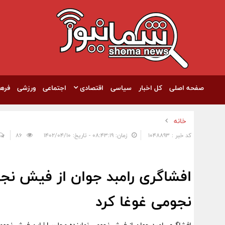
صفحه اصلی
کل اخبار
سیاسی
اقتصادی
اجتماعی
ورزشی
فره
خانه
کد خبر : 1048893
زمان: ۰۸:۴۳:۱۹ - تاریخ: ۱۴۰۲/۰۴/۱۰
86
افشاگری رامبد جوان از فیش نج
نجومی غوغا کرد