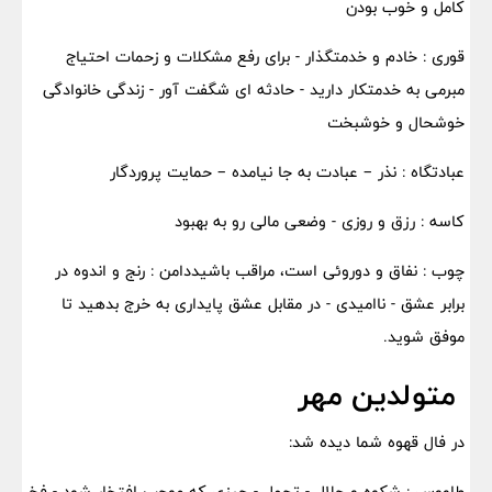
کامل و خوب بودن
قوری : خادم و خدمتگذار - برای رفع مشکلات و زحمات احتیاج
مبرمی به خدمتکار دارید - حادثه ای شگفت آور - زندگی خانوادگی
خوشحال و خوشبخت
عبادتگاه : نذر – عبادت به جا نیامده – حمایت پروردگار
کاسه : رزق و روزی - وضعی مالی رو به بهبود
چوب : نفاق و دوروئی است، مراقب باشیددامن : رنج و اندوه در
برابر عشق - ناامیدی - در مقابل عشق پایداری به خرج بدهید تا
موفق شوید.
متولدین مهر
در فال قهوه شما دیده شد:
طاووس : شکوه و جلال - تجمل - چیزی که موجب افتخار شود - فخ