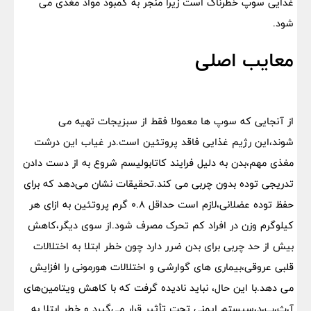
غذایی سوپ خطرناک است زیرا منجر به کمبود مواد مغذی می
شود.
معایب اصلی
از آنجایی که سوپ ها معمولا فقط از سبزیجات تهیه می
شوند،این رژیم غذایی فاقد پروتئین است.در غیاب این درشت
مغذی مهم،بدن به دلیل فرایند کاتابولیسم شروع به از دست دادن
تدریجی توده بدون چربی می کند.تحقیقات نشان می‌دهد که برای
حفظ توده عضلانی،لازم است حداقل ۰.۸ گرم پروتئین به ازای هر
کیلوگرم وزن در افراد کم تحرک مصرف شود.از سوی دیگر،کاهش
بیش از حد چربی برای بدن ضرر دارد چون خطر ابتلا به اختلالات
قلبی عروقی،بیماری های گوارشی و اختلالات هورمونی را افزایش
می دهد.با این حال، نباید نادیده گرفت که با کاهش ویتامین‌های
آ،ث،ب،د،سیستم ایمنی تحت تأثیر قرار می‌گیرد و خطر ابتلا به