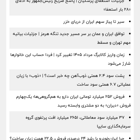
جزئیات استعفای پزشکیان | پاسخ صریح رئیس‌جمهور به ادعای
«۲۸ بار استعفا»
سیر تا پیاز سهم ایران از دریای خزر
توافق ایران و عمان بر سر مسیر جدید تنگه هرمز | جزئیات بیانیه
مهم تهران و مسقط
زمان واریز کالابرگ مرداد ۱۴۰۵ تغییر کرد | فردا حساب این خانوارها
شارژ می‌شود
پشت سود ۲.۴ همتی ذوب‌آهن چه خبر است؟ | «ذوب» با زیان
عملیاتی ۶.۷ همتی سود ساخت
فروش ۲۵۲ میلیارد تومانی ایران دارو به هم‌گروهی‌ها؛ یک‌چهارم
فروش «دیران» به دو مشتری وابسته رسید
۳۷ میلیارد سود معاملاتی، ۲۶۵۱ میلیارد افت پرتفوی گروه
سرمایه‌گذاری سایپا
چرا ایران‌خودرو با رشد ۲۴ درصدی فروش، ۲۲.۵ همت زیان ساخت؟