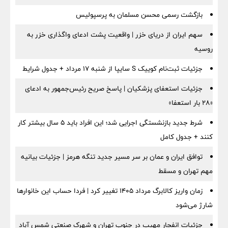
بازگشت رسمی محسن مسلمان به پرسپولیس
سهم ایران از دریای خزر | واقعیت پشت ادعای واگذاری خزر به
روسیه
جزئیات ثبت‌نام کوییک S سایپا از شنبه ۱۷ مرداد + جدول شرایط
جزئیات استعفای پزشکیان | پاسخ صریح رئیس‌جمهور به ادعای
«۲۸ بار استعفا»
شرط جدید بازنشستگی اجرایی شد؛ این افراد باید ۵ سال بیشتر کار
کنند + جدول کامل
توافق ایران و عمان بر سر مسیر جدید تنگه هرمز | جزئیات بیانیه
مهم تهران و مسقط
زمان واریز کالابرگ مرداد ۱۴۰۵ تغییر کرد | فردا حساب این خانوارها
شارژ می‌شود
جزئیات انفجار مهیب در جنوب تهران و شهرک صنعتی شمس آباد