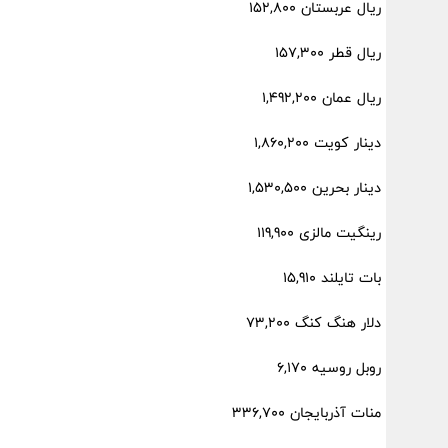
ریال عربستان 152,800
ریال قطر 157,300
ریال عمان 1,492,200
دینار کویت 1,860,200
دینار بحرین 1,530,500
رینگیت مالزی 119,900
بات تایلند 15,910
دلار هنگ کنگ 73,200
روبل روسیه 6,170
منات آذربایجان 336,700