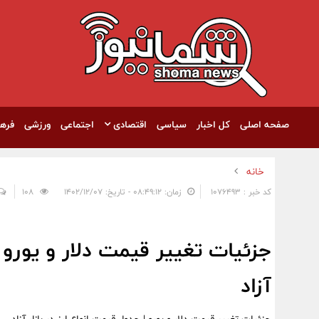
صفحه اصلی
کل اخبار
سیاسی
اقتصادی
اجتماعی
ورزشی
فره
خانه
کد خبر : 1076493
زمان: ۰۸:۴۹:۱۲ - تاریخ: ۱۴۰۲/۱۲/۰۷
108
جزئیات تغییر قیمت دلار و یورو |
آزاد