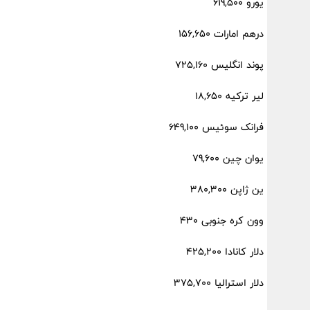
یورو 619,500
درهم امارات 156,650
پوند انگلیس 725,160
لیر ترکیه 18,650
فرانک سوئیس 649,100
یوان چین 79,600
ین ژاپن 380,300
وون کره جنوبی 430
دلار کانادا 425,200
دلار استرالیا 375,700