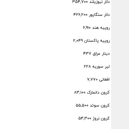
دلار نیوزیلند 354,700
دلار سنگاپور 426,200
روپیه هند 6,910
روپیه پاکستان 2,049
دینار عراق 437
لیر سوریه 228
افغانی 7,770
کرون دانمارک 83,100
کرون سوئد 55,500
کرون نروژ 54,300