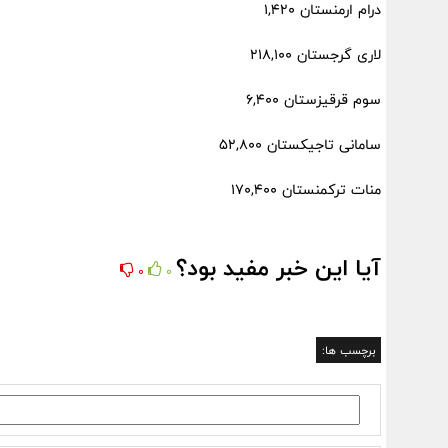
درام ارمنستان 1,420
لاری گرجستان 218,100
سوم قرقیزستان 6,400
سامانی تاجیکستان 52,800
منات ترکمنستان 170,400
آیا این خبر مفید بود؟
0
0
برچسب ها: