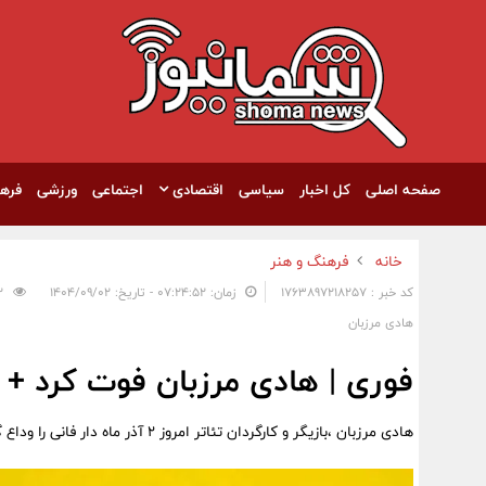
صفحه اصلی
کل اخبار
سیاسی
اقتصادی
اجتماعی
ورزشی
فره
خانه
فرهنگ و هنر
کد خبر : 1763897218257
زمان: ۰۷:۲۴:۵۲ - تاریخ: ۱۴۰۴/۰۹/۰۲
142
هادی مرزبان
فوری | هادی مرزبان فوت کرد + 
هادی مرزبان ،بازیگر و کارگردان تئاتر امروز 2 آذر ماه دار فانی را وداع گفت.