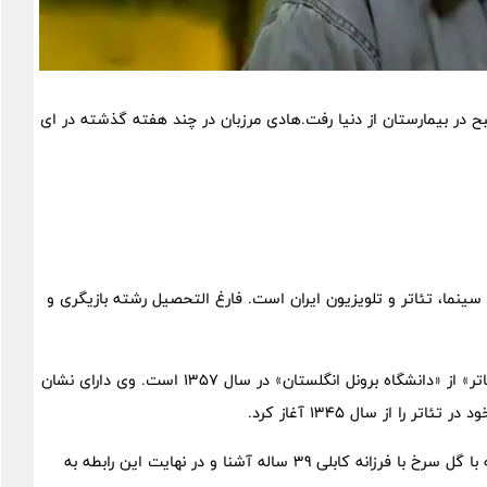
 کابلی همسر هادی مرزبان گفت که این هنرمند امروز 7 صبح در بیمارستان از دنیا رفت.هادی مرزبان در چند هفته گذشته در ای
سبزوار کارگردان و بازیگر سینما، تئاتر و تلویزیون ایران است. فارغ التحصیل رشته بازیگری و
وی همچنین دارای مدرک کارشناسی ارشد «طراحی و کارگردانی تئاتر» از «دانشگاه برونل انگلستان» در سال 1357 است. وی دارای نشان
ا از سال 1345 آغاز کرد.
هادی مرزبان در سال 1367 وقتی 43 ساله بود در نمایش آهسته با گل سرخ با فرزانه کابلی 39 ساله آشنا و در نهایت این رابطه به